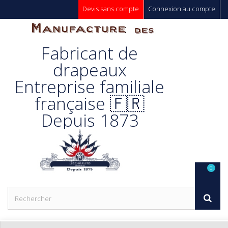
Devis sans compte
Connexion au compte
Manufacture
Fabricant de
Des
drapeaux
Entreprise familiale
Drapeaux
française 🇫🇷
Depuis 1873
Unic s.a.
0