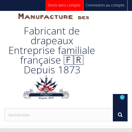
Devis sans compte
Connexion au compte
Manufacture
Fabricant de
Des
drapeaux
Entreprise familiale
Drapeaux
française 🇫🇷
Depuis 1873
Unic s.a.
0