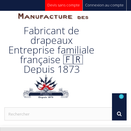
Devis sans compte
Connexion au compte
Manufacture
Fabricant de
Des
drapeaux
Entreprise familiale
Drapeaux
française 🇫🇷
Depuis 1873
Unic s.a.
0