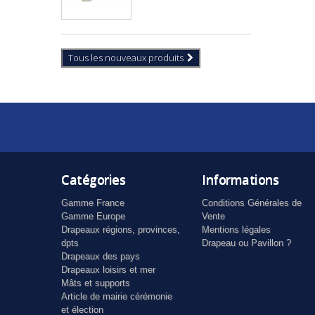
Tous les nouveaux produits
Catégories
Informations
Gamme France
Conditions Générales de
Gamme Europe
Vente
Drapeaux régions, provinces,
Mentions légales
dpts
Drapeau ou Pavillon ?
Drapeaux des pays
Drapeaux loisirs et mer
Mâts et supports
Article de mairie cérémonie
et élection