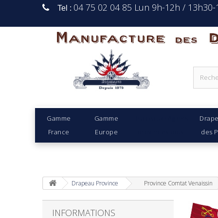
04 75 02 04 85 Lun 9h-12h / 13h30
Tel :
Manufacture Des D
Gamme
Gamme
Drapeaux régions
Drap
France
Europe
provinces dpts
des 
Drapeau Province
Province Comtat Venaissin
INFORMATIONS