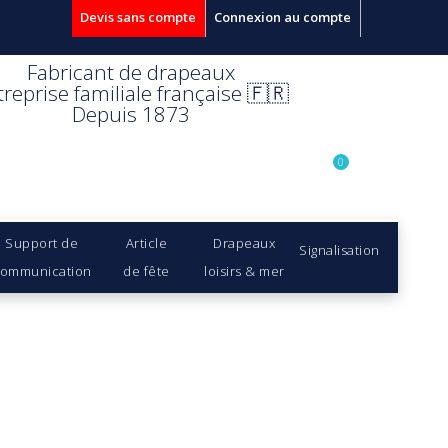
Devis sans compte
Connexion au compte
Fabricant de drapeaux
treprise familiale française 🇫🇷
Depuis 1873
0
Support de
Article
Drapeaux
Signalisation
ommunication
de fête
loisirs & mer