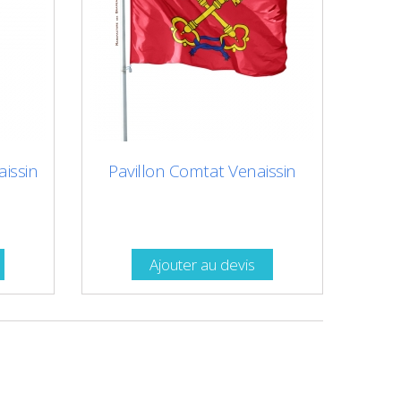
issin
Pavillon Comtat Venaissin
Ajouter au devis