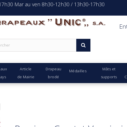
-17h30 Mar au ven 8h30-12h30 / 13h30-17h30
rapeaux Unic s.a.
En
eaux
Article
Drapeau
Mâts et
Médailles
Pays
de Mairie
brodé
supports
C