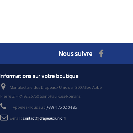
Nous suivre
Informations sur votre boutique
Manufacture des Drapeaux Unic s.a., 300 Allée Abbé
Pierre ZI - RN92 26750 Saint-Paul-Lès-Romans
Appelez-nous au :
(+33) 4 75 02 04 85
E-mail :
contact@drapeauxunic.fr