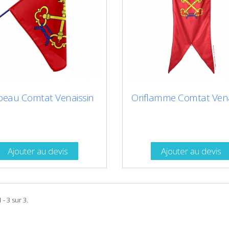
peau Comtat Venaissin
Oriflamme Comtat Vena
Ajouter au devis
Ajouter au devis
 - 3 sur 3.