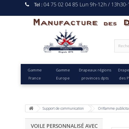
04 75 02 04 85 Lun 9h-12h / 13h30
Tel :
Manufacture Des D
Gamme
Gamme
Drapeaux régions
Drap
France
Europe
provinces dpts
des 
Support de communication
Oriflamme publicita
VOILE PERSONNALISÉ AVEC