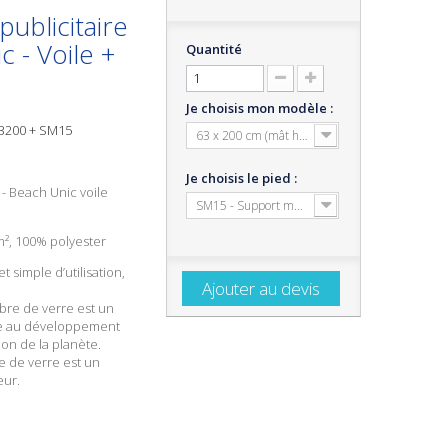
ublicitaire
c - Voile +
Quantité
Je choisis mon modèle :
63200 + SM15
63 x 200 cm (mât hauteur 2.50 m)
Je choisis le pied :
- Beach Unic voile
SM15 - Support métal noir + embase métal 36
/m², 100% polyester
t simple d’utilisation,
Ajouter au devis
ibre de verre est un
ue au développement
ion de la planète.
re de verre est un
ur.