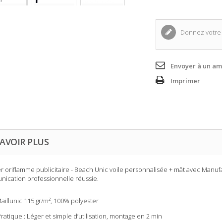
Donnez votre 
Envoyer à un am
Imprimer
AVOIR PLUS
r oriflamme publicitaire
- Beach Unic voile personnalisée + mât avec Manuf
ication professionnelle réussie.
aillunic 115 gr/m², 100% polyester
atique : Léger et simple d’utilisation, montage en 2 min