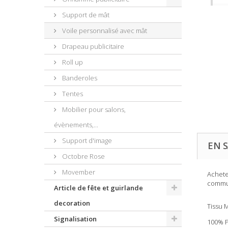
Support de mât
Voile personnalisé avec mât
Drapeau publicitaire
Roll up
Banderoles
Tentes
Mobilier pour salons,
évènements,...
Support d'image
EN S
Octobre Rose
Movember
Achete
commun
Article de fête et guirlande
decoration
Tissu M
Signalisation
100% Pr