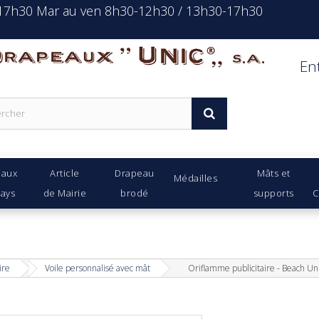
-17h30 Mar au ven 8h30-12h30 / 13h30-17h30
rapeaux Unic s.a.
En
eaux
Article
Drapeau
Mâts et
Médailles
Pays
de Mairie
brodé
supports
C
ire
Voile personnalisé avec mât
Oriflamme publicitaire - Beach Uni