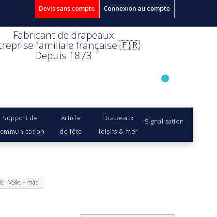
Devis sans compte
Connexion au compte
Fabricant de drapeaux
treprise familiale française 🇫🇷
Depuis 1873
0
Support de
Article
Drapeaux
Signalisation
ommunication
de fête
loisirs & mer
c - Voile + mât