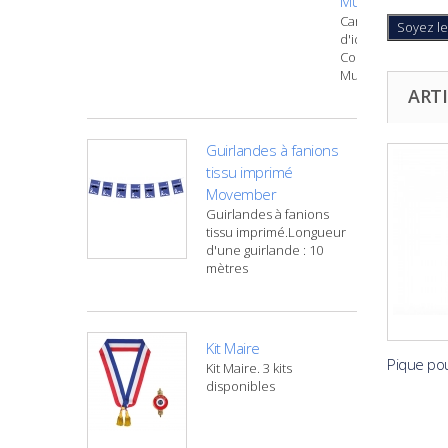
Municipal
Carte
Soyez le
d'identité
Conseiller
Municipal
ARTI
Guirlandes à fanions
tissu imprimé
Movember
Guirlandes à fanions
tissu imprimé.Longueur
d'une guirlande : 10
mètres
Kit Maire
Pique pour
Kit Maire. 3 kits
disponibles