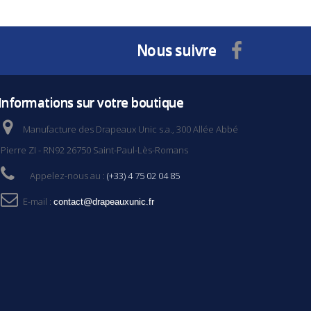
Nous suivre
Informations sur votre boutique
Manufacture des Drapeaux Unic s.a., 300 Allée Abbé
Pierre ZI - RN92 26750 Saint-Paul-Lès-Romans
Appelez-nous au :
(+33) 4 75 02 04 85
E-mail :
contact@drapeauxunic.fr