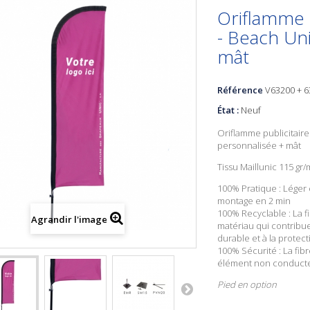
Oriflamme p
- Beach Uni
mât
Référence
V63200 + 
État :
Neuf
Oriflamme publicitaire
personnalisée + mât
Tissu Maillunic 115 gr
100% Pratique : Léger e
montage en 2 min
100% Recyclable : La f
Agrandir l'image
matériau qui contrib
durable et à la protect
100% Sécurité : La fib
élément non conducte
Pied en option