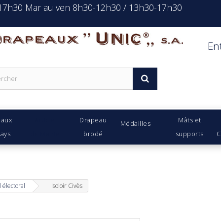
-17h30 Mar au ven 8h30-12h30 / 13h30-17h30
rapeaux Unic s.a.
En
eaux
Article
Drapeau
Mâts et
Médailles
Pays
de Mairie
brodé
supports
C
 électoral
Isoloir Civès