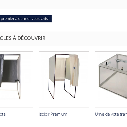
 premier à donner votre avis !
CLES À DÉCOUVRIR
lota
Isoloir Premium
Urne de vote tran.