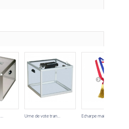
..
Urne de vote tran...
Echarpe maire tri...