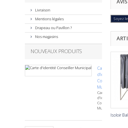
AVIS
Livraison
Soyez le
Mentions légales
Drapeau ou Pavillon ?
Nos magasins
ARTI
NOUVEAUX PRODUITS
Carte
d'identité
Conseiller
Municipal
Carte
d'identité
Conseiller
Municipal
Isoloir Ba