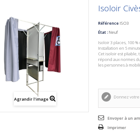
Isoloir Civè
Référence
ISO3
État :
Neuf
Isoloir 3 places
, 100 % 
Installation en 5 minut
Cet isoloir est pliable,
répond aux normes du
les personnes à mobili
Donnez votre 
Agrandir l'image
Envoyer à un am
Imprimer