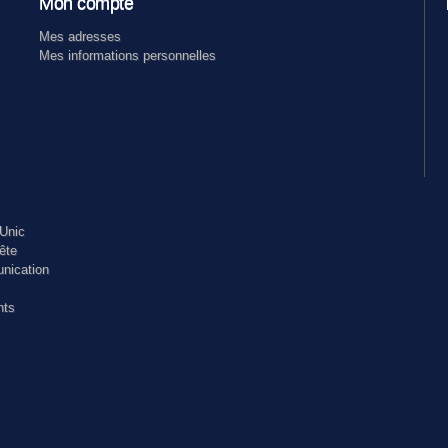
Mon compte
Mes adresses
Mes informations personnelles
Unic
ête
nication
nts