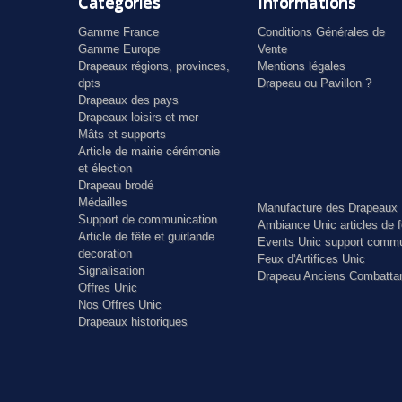
Catégories
Informations
Gamme France
Conditions Générales de
Gamme Europe
Vente
Drapeaux régions, provinces,
Mentions légales
dpts
Drapeau ou Pavillon ?
Drapeaux des pays
Drapeaux loisirs et mer
Mâts et supports
Article de mairie cérémonie
et élection
Drapeau brodé
Médailles
Manufacture des Drapeaux 
Support de communication
Ambiance Unic articles de f
Article de fête et guirlande
Events Unic support commu
decoration
Feux d'Artifices Unic
Signalisation
Drapeau Anciens Combatta
Offres Unic
Nos Offres Unic
Drapeaux historiques