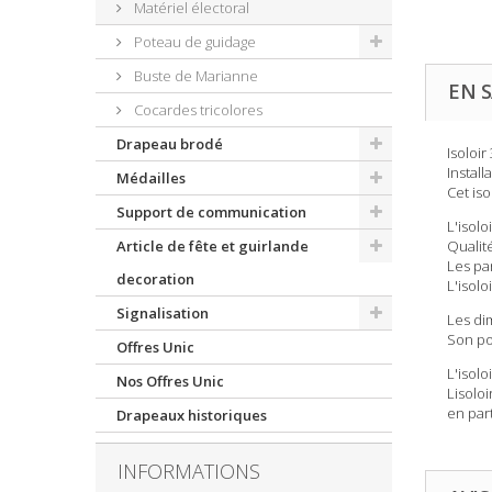
Matériel électoral
Poteau de guidage
Buste de Marianne
EN S
Cocardes tricolores
Drapeau brodé
Isoloir
Install
Médailles
Cet is
Support de communication
L'isol
Article de fête et guirlande
Qualit
Les pa
decoration
L'isolo
Signalisation
Les dim
Son po
Offres Unic
L'isol
Nos Offres Unic
Lisolo
en par
Drapeaux historiques
INFORMATIONS