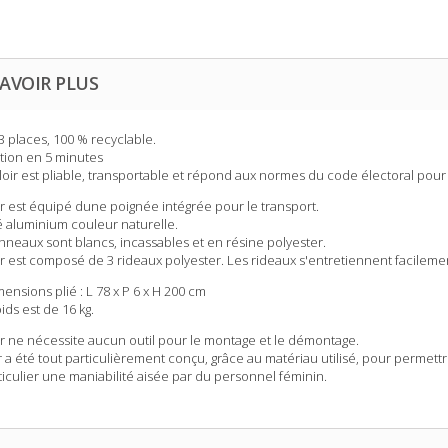
AVOIR PLUS
 3 places
, 100 % recyclable.
ation en 5 minutes
oloir est pliable, transportable et répond aux normes du code électoral pour
oir est équipé dune poignée intégrée pour le transport.
é aluminium couleur naturelle.
nneaux sont blancs, incassables et en résine polyester.
ir est composé de 3 rideaux polyester. Les rideaux s'entretiennent facilemen
ensions plié : L 78 x P 6 x H 200 cm
ids est de 16 kg.
oir ne nécessite aucun outil pour le montage et le démontage.
ir a été tout particulièrement conçu, grâce au matériau utilisé, pour permett
ticulier une maniabilité aisée par du personnel féminin.