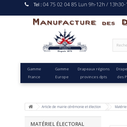
04 75 02 04 85 Lun 9h-12h / 13h30
Tel :
Manufacture Des D
Gamme
Gamme
Drapeaux régions
Drap
France
Europe
provinces dpts
des 
Article de mairie cérémonie et élection
Matériel
MATÉRIEL ÉLECTORAL