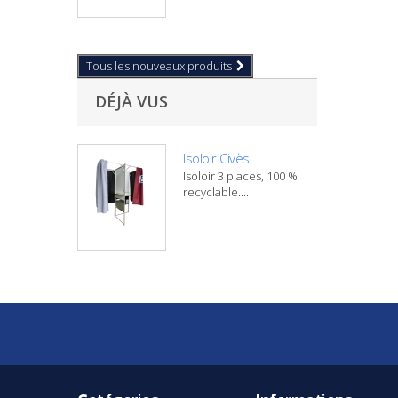
Tous les nouveaux produits
DÉJÀ VUS
Isoloir Civès
Isoloir 3 places, 100 %
recyclable....