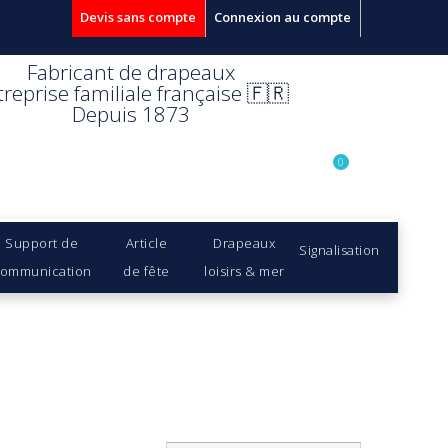
Devis sans compte
Connexion au compte
Fabricant de drapeaux
treprise familiale française 🇫🇷
Depuis 1873
0
Support de
Article
Drapeaux
Signalisation
ommunication
de fête
loisirs & mer