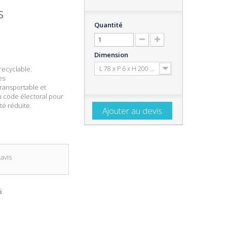
s
Quantité
Dimension
recyclable.
L 78 x P 6 x H 200 cm
es
 transportable et
 code électoral pour
té réduite.
Ajouter au devis
avis
i