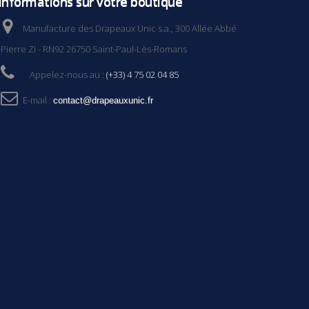
Informations sur votre boutique
Manufacture des Drapeaux Unic s.a., 300 Allée Abbé
Pierre ZI - RN92 26750 Saint-Paul-Lès-Romans
Appelez-nous au :
(+33) 4 75 02 04 85
E-mail :
contact@drapeauxunic.fr