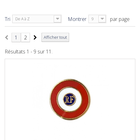
Tri
Montrer
par page
De A à Z
9
1
2
Afficher tout
Résultats 1 - 9 sur 11.