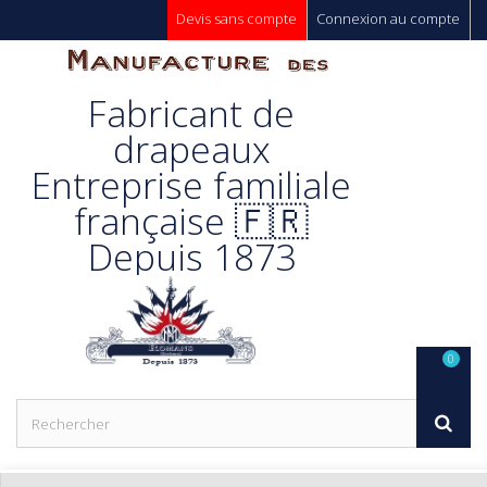
Devis sans compte
Connexion au compte
Manufacture
Fabricant de
Des
drapeaux
Entreprise familiale
Drapeaux
française 🇫🇷
Depuis 1873
Unic s.a.
0