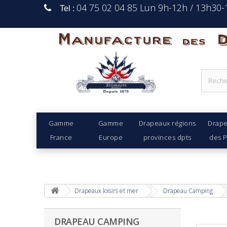
04 75 02 04 85 Lun 9h-12h / 13h30
Tel :
Manufacture Des D
Gamme
Gamme
Drapeaux régions
Drap
France
Europe
provinces dpts
des 
Drapeaux loisirs et mer
Drapeau Camping
DRAPEAU CAMPING