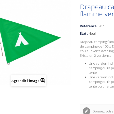
Drapeau c
flamme ver
Référence
5-07F
État :
Neuf
Drapeau camping
flam
de camping de 100 x 1
couleur verte avec log
Existe en 2 versions :
Une version indi
camping qu'ils p
tente
Une version indi
Agrandir l'image
camping qu'ils p
tente ou une ca
Donnez votre 