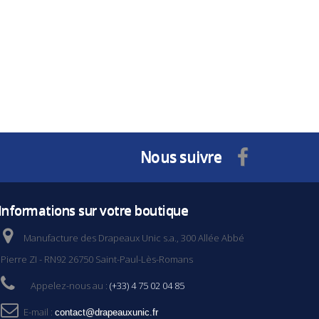
Nous suivre
Informations sur votre boutique
Manufacture des Drapeaux Unic s.a., 300 Allée Abbé
Pierre ZI - RN92 26750 Saint-Paul-Lès-Romans
Appelez-nous au :
(+33) 4 75 02 04 85
E-mail :
contact@drapeauxunic.fr