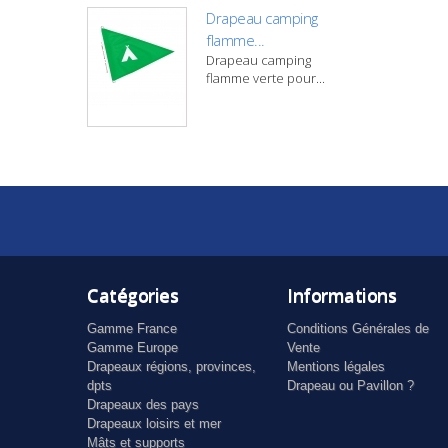
Drapeau camping
flamme...
Drapeau camping
flamme verte pour...
Catégories
Informations
Gamme France
Conditions Générales de
Gamme Europe
Vente
Drapeaux régions, provinces,
Mentions légales
dpts
Drapeau ou Pavillon ?
Drapeaux des pays
Drapeaux loisirs et mer
Mâts et supports