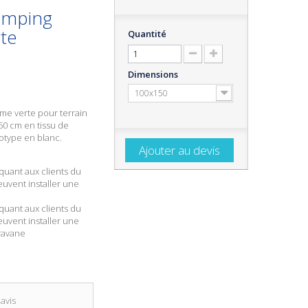
amping
te
Quantité
Dimensions
100x150
me verte pour terrain
50 cm en tissu de
otype en blanc.
Ajouter au devis
quant aux clients du
euvent installer une
quant aux clients du
euvent installer une
ravane
avis