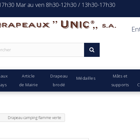
-17h30 Mar au ven 8h30-12h30 / 13h30-17h30
rapeaux Unic s.a.
En
eaux
Article
Drapeau
Mâts et
Médailles
Pays
de Mairie
brodé
supports
C
Drapeau camping flamme verte