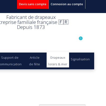
Devis sans compte
Connexion au compte
Fabricant de drapeaux
treprise familiale française 🇫🇷
Depuis 1873
0
Support de
Article
Drapeaux
Signalisation
ommunication
de fête
loisirs & mer