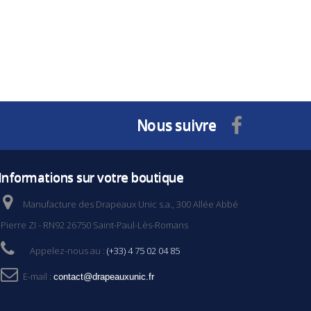
Nous suivre
Informations sur votre boutique
Manufacture des Drapeaux Unic s.a., 300 Allée Abbé
Pierre ZI - RN92 26750 Saint-Paul-Lès-Romans
Appelez-nous au :
(+33) 4 75 02 04 85
E-mail :
contact@drapeauxunic.fr