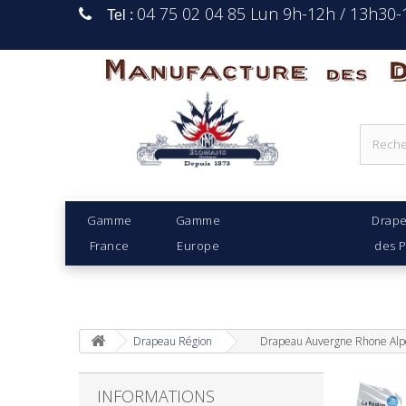
04 75 02 04 85 Lun 9h-12h / 13h30
Tel :
Manufacture Des D
Gamme
Gamme
Drapeaux régions
Drap
France
Europe
provinces dpts
des 
Drapeau Région
Drapeau Auvergne Rhone Alp
INFORMATIONS