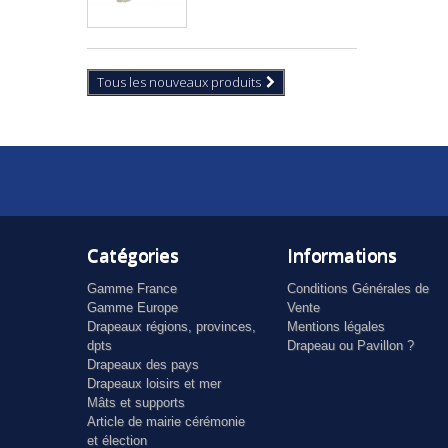
Tous les nouveaux produits
Catégories
Informations
Gamme France
Conditions Générales de
Gamme Europe
Vente
Drapeaux régions, provinces,
Mentions légales
dpts
Drapeau ou Pavillon ?
Drapeaux des pays
Drapeaux loisirs et mer
Mâts et supports
Article de mairie cérémonie
et élection