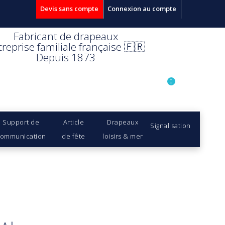
Devis sans compte
Connexion au compte
Fabricant de drapeaux
treprise familiale française 🇫🇷
Depuis 1873
0
Support de
Article
Drapeaux
Signalisation
ommunication
de fête
loisirs & mer