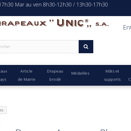
-17h30 Mar au ven 8h30-12h30 / 13h30-17h30
rapeaux Unic s.a.
En
eaux
Article
Drapeau
Mâts et
Médailles
Pays
de Mairie
brodé
supports
C
es