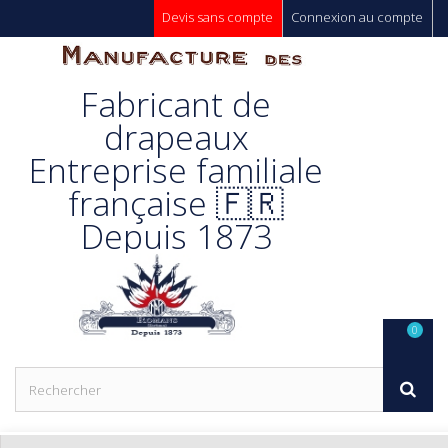
Devis sans compte
Connexion au compte
Manufacture
Fabricant de
Des
drapeaux
Entreprise familiale
Drapeaux
française 🇫🇷
Depuis 1873
Unic s.a.
0