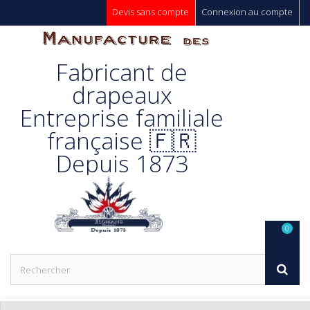
Devis sans compte
Connexion au compte
Manufacture
Fabricant de
Des
drapeaux
Entreprise familiale
Drapeaux
française 🇫🇷
Depuis 1873
Unic s.a.
0