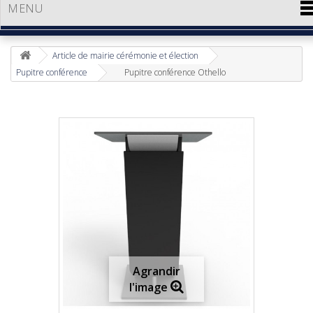
MENU
Article de mairie cérémonie et élection
Pupitre conférence
Pupitre conférence Othello
Agrandir
l'image