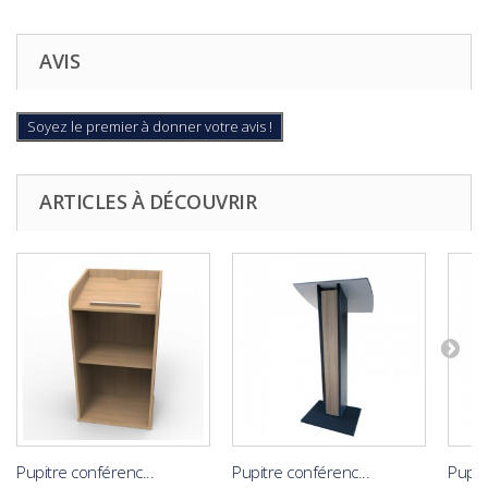
AVIS
Soyez le premier à donner votre avis !
ARTICLES À DÉCOUVRIR
Pupitre conférenc...
Pupitre conférenc...
Pupit