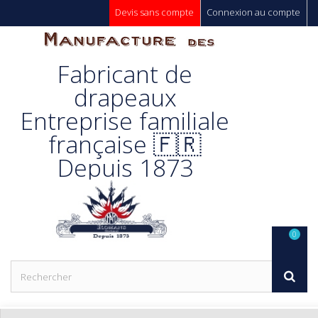
Devis sans compte
Connexion au compte
Manufacture
Fabricant de
Des
drapeaux
Entreprise familiale
Drapeaux
française 🇫🇷
Depuis 1873
Unic s.a.
0