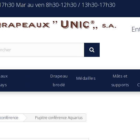
-17h30 Mar au ven 8h30-12h30 / 13h30-17h30
rapeaux Unic s.a.
En
eaux
Article
Drapeau
Mâts et
Médailles
Pays
de Mairie
brodé
supports
C
 conférence
Pupitre conférence Aquarius