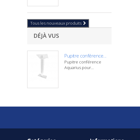
Tous les nouveaux produits
DÉJÀ VUS
Pupitre conférence...
Pupitre conférence
Aquarius pour...