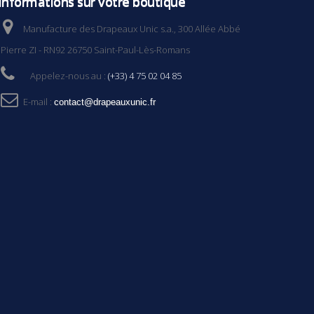
Informations sur votre boutique
Manufacture des Drapeaux Unic s.a., 300 Allée Abbé
Pierre ZI - RN92 26750 Saint-Paul-Lès-Romans
Appelez-nous au :
(+33) 4 75 02 04 85
E-mail :
contact@drapeauxunic.fr