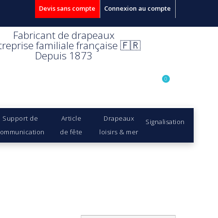
Devis sans compte
Connexion au compte
Fabricant de drapeaux
treprise familiale française 🇫🇷
Depuis 1873
0
Support de
Article
Drapeaux
Signalisation
ommunication
de fête
loisirs & mer