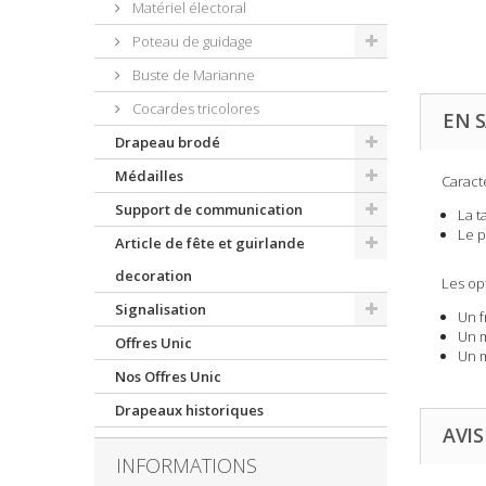
Matériel électoral
Poteau de guidage
Buste de Marianne
Cocardes tricolores
EN S
Drapeau brodé
Médailles
Caract
Support de communication
La t
Le p
Article de fête et guirlande
decoration
Les op
Signalisation
Un f
Un m
Offres Unic
Un m
Nos Offres Unic
Drapeaux historiques
AVIS
INFORMATIONS