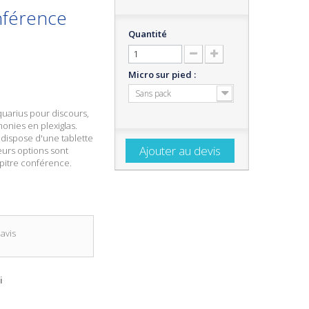
nférence
Quantité
Micro sur pied :
Sans pack
quarius
pour discours,
nies en plexiglas.
l dispose d'une tablette
Ajouter au devis
ieurs options sont
pitre conférence.
avis
i