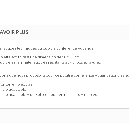
AVOIR PLUS
éristiques techniques du
pupitre conférence Aquarius
:
ablette écritoire a une dimension de 50 x 32 cm,
upitre est en matériaux très résistants aux chocs et rayures
tions que nous proposons pour ce
pupitre conférence Aquarius
sont les su
ronton en plexiglas
icro adaptable
icro adaptable + une pince pour tenir le micro + un pied