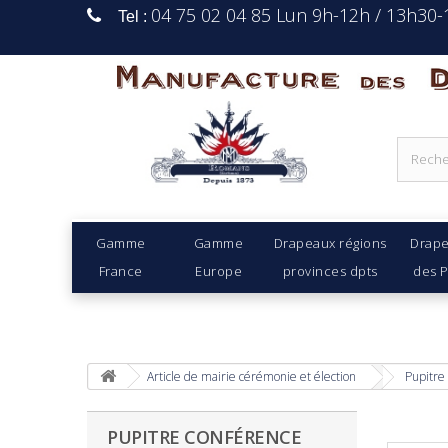
04 75 02 04 85 Lun 9h-12h / 13h30
Tel :
Manufacture Des D
Gamme
Gamme
Drapeaux régions
Drap
France
Europe
provinces dpts
des 
Article de mairie cérémonie et élection
Pupitre
PUPITRE CONFÉRENCE