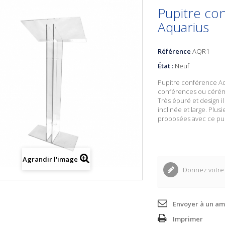
Pupitre co
Aquarius
Référence
AQR1
État :
Neuf
Pupitre conférence A
conférences ou cérémo
Très épuré et design i
inclinée et large. Plus
proposées avec ce pu
Agrandir l'image
Donnez votre 
Envoyer à un am
Imprimer