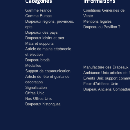
Catégories
Informations
Gamme France
Conditions Générales de
Gamme Europe
Vente
Drapeaux régions, provinces,
Mentions légales
dpts
Drapeau ou Pavillon ?
Drapeaux des pays
Drapeaux loisirs et mer
Mâts et supports
Article de mairie cérémonie
et élection
Drapeau brodé
Médailles
Manufacture des Drapeaux 
Support de communication
Ambiance Unic articles de f
Article de fête et guirlande
Events Unic support commu
decoration
Feux d'Artifices Unic
Signalisation
Drapeau Anciens Combatta
Offres Unic
Nos Offres Unic
Drapeaux historiques