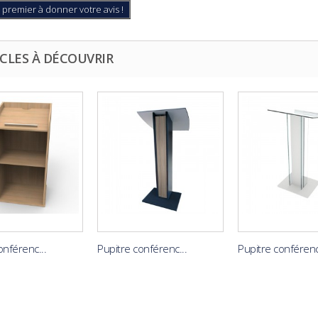
 premier à donner votre avis !
CLES À DÉCOUVRIR
onférenc...
Pupitre conférenc...
Pupitre conférenc