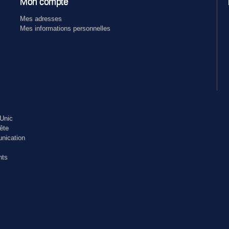
Mon compte
Mes adresses
Mes informations personnelles
Unic
ête
nication
nts