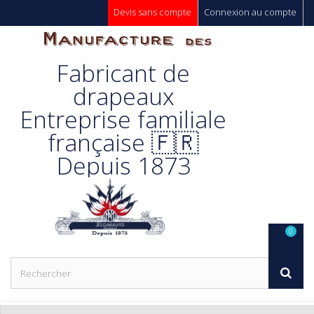
Devis sans compte
Connexion au compte
Manufacture
Fabricant de
Des
drapeaux
Entreprise familiale
Drapeaux
française 🇫🇷
Depuis 1873
Unic s.a.
0