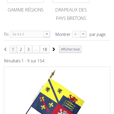
GAMME RÉGIONS
DRAPEAUX DES
PAYS BRETONS
Tri
Montrer
par page
De A à Z
9
1
2
3
...
18
Afficher tout
Résultats 1 - 9 sur 154.