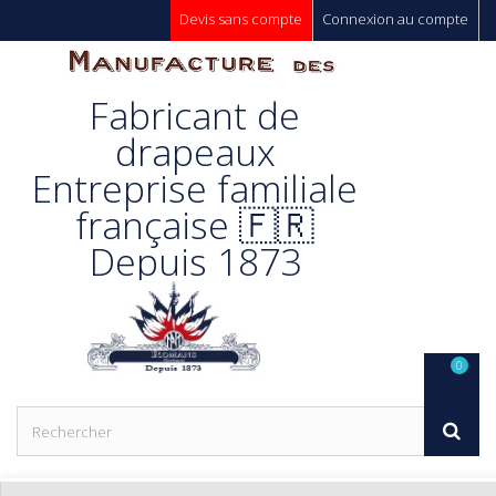
Devis sans compte
Connexion au compte
Manufacture
Fabricant de
Des
drapeaux
Entreprise familiale
Drapeaux
française 🇫🇷
Depuis 1873
Unic s.a.
0