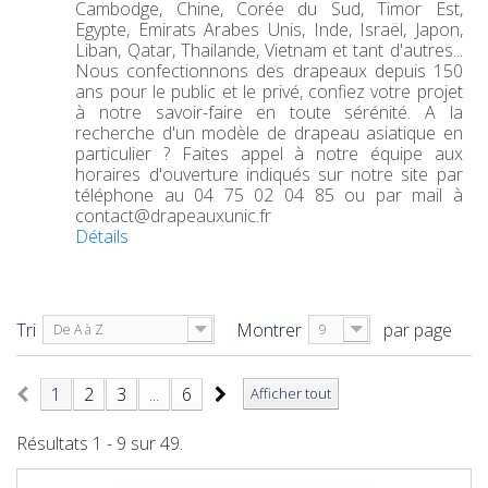
Cambodge, Chine, Corée du Sud, Timor Est,
Egypte, Emirats Arabes Unis, Inde, Israël, Japon,
Liban, Qatar, Thailande, Vietnam et tant d'autres...
Nous confectionnons des drapeaux depuis 150
ans pour le public et le privé, confiez votre projet
à notre savoir-faire en toute sérénité. A la
recherche d'un modèle de drapeau asiatique en
particulier ? Faites appel à notre équipe aux
horaires d'ouverture indiqués sur notre site par
téléphone au 04 75 02 04 85 ou par mail à
contact@drapeauxunic.fr
Détails
Tri
Montrer
par page
De A à Z
9
1
2
3
...
6
Afficher tout
Résultats 1 - 9 sur 49.