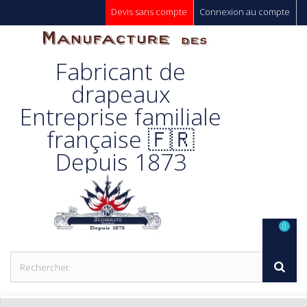
Devis sans compte
Connexion au compte
Manufacture
Fabricant de
Des
drapeaux
Entreprise familiale
Drapeaux
française 🇫🇷
Depuis 1873
Unic s.a.
0