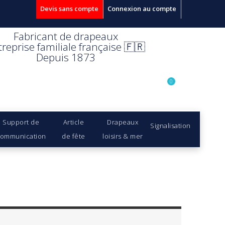
Devis sans compte
Connexion au compte
Fabricant de drapeaux
treprise familiale française 🇫🇷
Depuis 1873
0
Support de
Article
Drapeaux
Signalisation
ommunication
de fête
loisirs & mer