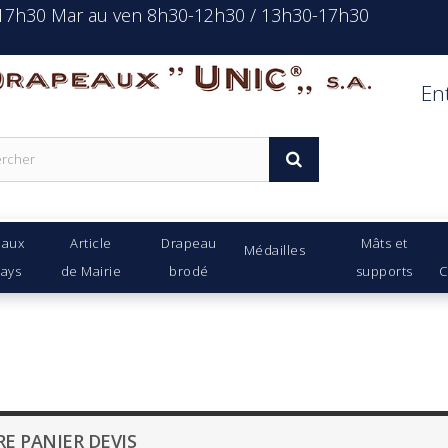
-17h30 Mar au ven 8h30-12h30 / 13h30-17h30
rapeaux Unic s.a.
En
eaux
Article
Drapeau
Mâts et
Médailles
Pays
de Mairie
brodé
supports
C
E PANIER DEVIS