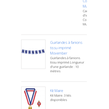
Conseiller
Municipal
Carte
d'identité
Conseiller
Municipal
Guirlandes à fanions
tissu imprimé
Movember
Guirlandes à fanions
tissu imprimé.Longueur
d'une guirlande : 10
mètres
Kit Maire
Kit Maire. 3 kits
disponibles