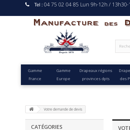
04 75 02 04 85 Lun 9h-12h / 13h30
Tel :
Manufacture Des D
Gamme
Gamme
Drapeaux régions
Drap
France
Europe
provinces dpts
des 
Votre demande de devis
CATÉGORIES
VOTR