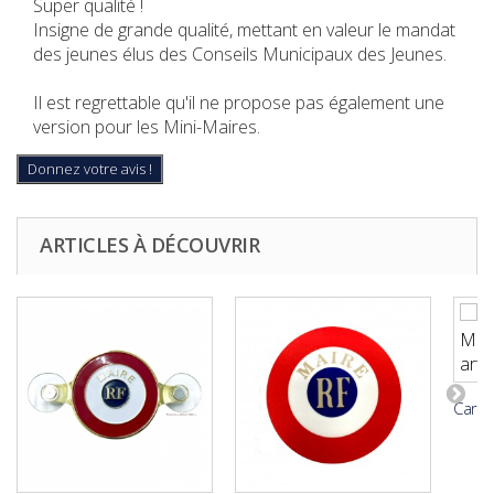
Super qualité !
Insigne de grande qualité, mettant en valeur le mandat
des jeunes élus des Conseils Municipaux des Jeunes.
Il est regrettable qu'il ne propose pas également une
version pour les Mini-Maires.
Donnez votre avis !
ARTICLES À DÉCOUVRIR
Carte 