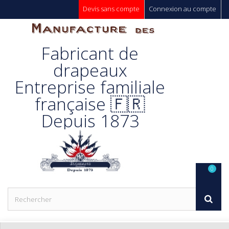
Devis sans compte
Connexion au compte
Manufacture
Fabricant de
Des
drapeaux
Entreprise familiale
Drapeaux
française 🇫🇷
Depuis 1873
Unic s.a.
0