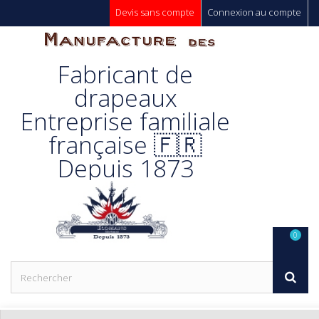
Devis sans compte
Connexion au compte
Manufacture
Fabricant de
Des
drapeaux
Entreprise familiale
Drapeaux
française 🇫🇷
Depuis 1873
Unic s.a.
0