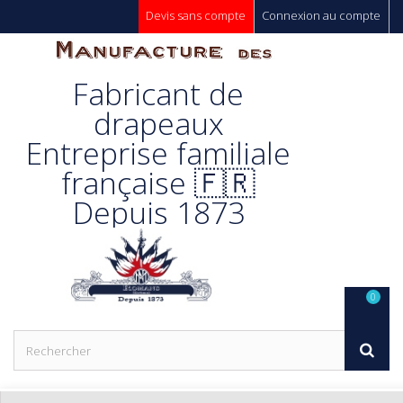
Devis sans compte
Connexion au compte
Manufacture
Fabricant de
Des
drapeaux
Entreprise familiale
Drapeaux
française 🇫🇷
Depuis 1873
Unic s.a.
0