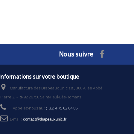
Nous suivre
Informations sur votre boutique
Manufacture des Drapeaux Unic s.a., 300 Allée Abbé
Pierre ZI - RN92 26750 Saint-Paul-Lès-Romans
Appelez-nous au :
(+33) 4 75 02 04 85
E-mail :
contact@drapeauxunic.fr