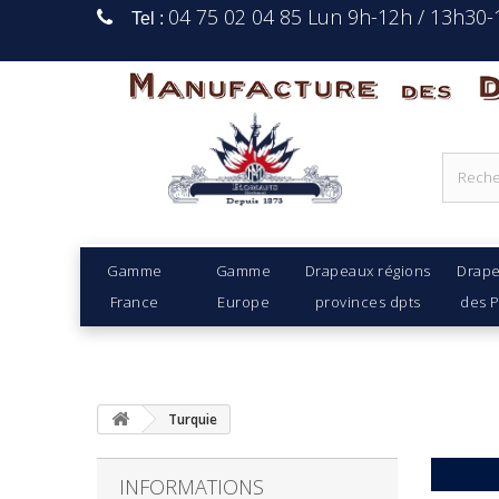
04 75 02 04 85 Lun 9h-12h / 13h30
Tel :
Manufacture Des D
Gamme
Gamme
Drapeaux régions
Drap
France
Europe
provinces dpts
des 
Turquie
INFORMATIONS