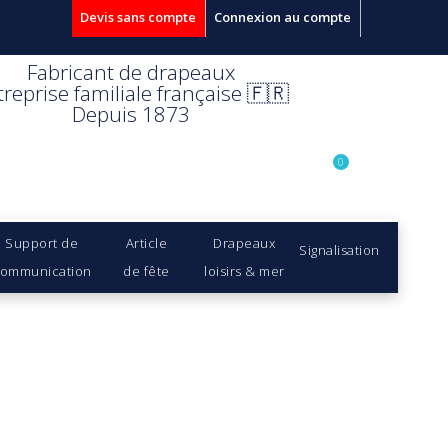
Devis sans compte
Connexion au compte
Fabricant de drapeaux
treprise familiale française 🇫🇷
Depuis 1873
0
Support de
Article
Drapeaux
Signalisation
ommunication
de fête
loisirs & mer