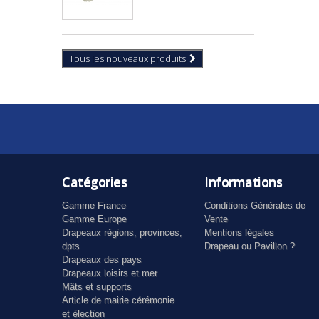
Tous les nouveaux produits
Catégories
Informations
Gamme France
Conditions Générales de
Gamme Europe
Vente
Drapeaux régions, provinces,
Mentions légales
dpts
Drapeau ou Pavillon ?
Drapeaux des pays
Drapeaux loisirs et mer
Mâts et supports
Article de mairie cérémonie
et élection