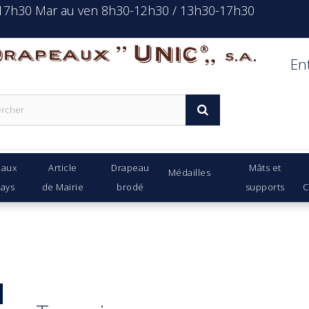
-17h30 Mar au ven 8h30-12h30 / 13h30-17h30
rapeaux Unic s.a.
En
eaux
Article
Drapeau
Mâts et
Médailles
Pays
de Mairie
brodé
supports
C