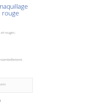
maquillage
, rouge
 et rouges :
 essentiellement.
avis
i