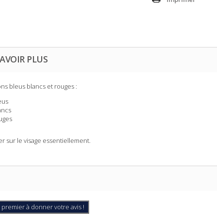
AVOIR PLUS
ons bleus blancs et rouges :
eus
ancs
uges
ser sur le visage essentiellement.
 premier à donner votre avis !