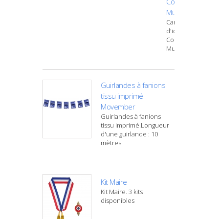
Conseiller
Municipal
Carte
d'identité
Conseiller
Municipal
Guirlandes à fanions
tissu imprimé
Movember
Guirlandes à fanions
tissu imprimé.Longueur
d'une guirlande : 10
mètres
Kit Maire
Kit Maire. 3 kits
disponibles