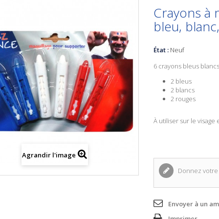
Crayons à 
bleu, blanc
État :
Neuf
6 crayons bleus blancs
2 bleus
2 blancs
2 rouges
À utiliser sur le visage
Agrandir l'image
Donnez votre 
Envoyer à un am
Imprimer