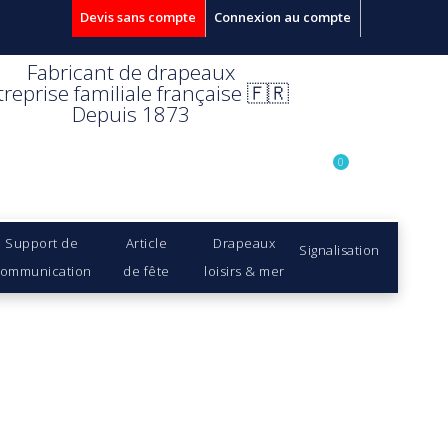
Devis sans compte
Connexion au compte
Fabricant de drapeaux
treprise familiale française 🇫🇷
Depuis 1873
0
Support de
Article
Drapeaux
Signalisation
ommunication
de fête
loisirs & mer