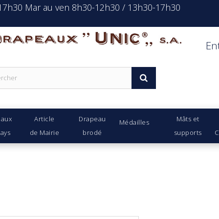
-17h30 Mar au ven 8h30-12h30 / 13h30-17h30
rapeaux Unic s.a.
En
eaux
Article
Drapeau
Mâts et
Médailles
Pays
de Mairie
brodé
supports
C