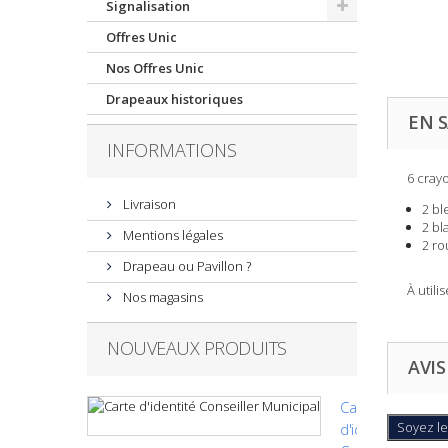
Signalisation
Offres Unic
Nos Offres Unic
Drapeaux historiques
EN S
INFORMATIONS
6 cray
Livraison
2 bl
2 bl
Mentions légales
2 ro
Drapeau ou Pavillon ?
À utili
Nos magasins
NOUVEAUX PRODUITS
AVIS
Carte
Soyez le
d'identité