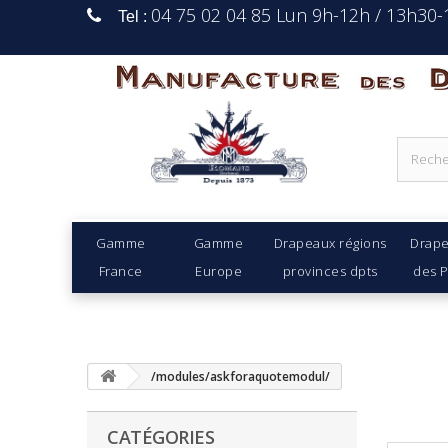
04 75 02 04 85 Lun 9h-12h / 13h30
Tel :
Manufacture Des D
Gamme
Gamme
Drapeaux régions
Drap
France
Europe
provinces dpts
des 
/modules/askforaquotemodul/
CATÉGORIES