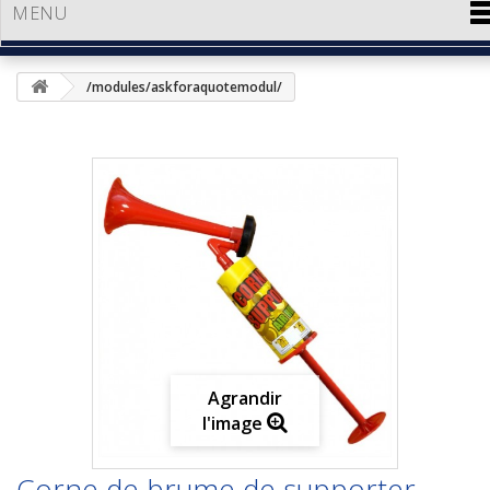
MENU
/modules/askforaquotemodul/
Agrandir
l'image
Corne de brume de supporter,