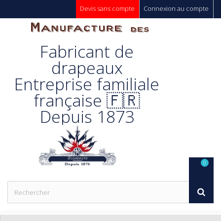
Devis sans compte
Connexion au compte
Manufacture
Fabricant de
Des
drapeaux
Entreprise familiale
Drapeaux
française 🇫🇷
Depuis 1873
Unic s.a.
0