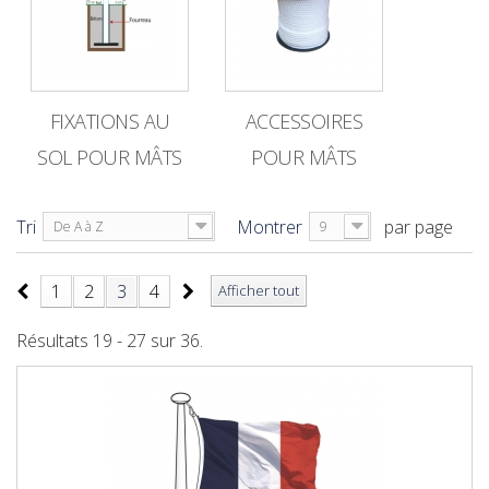
FIXATIONS AU
ACCESSOIRES
SOL POUR MÂTS
POUR MÂTS
Tri
Montrer
par page
De A à Z
9
1
2
3
4
Afficher tout
Résultats 19 - 27 sur 36.