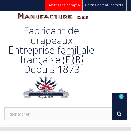
Devis sans compte
Connexion au compte
Manufacture
Fabricant de
Des
drapeaux
Entreprise familiale
Drapeaux
française 🇫🇷
Depuis 1873
Unic s.a.
0