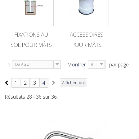
FIXATIONS AU
ACCESSOIRES
SOL POUR MÂTS
POUR MÂTS
Tri
Montrer
par page
De A à Z
9
1
2
3
4
Afficher tout
Résultats 28 - 36 sur 36.