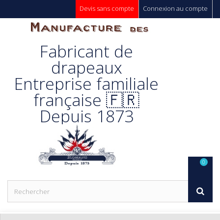
Devis sans compte
Connexion au compte
Manufacture
Fabricant de
Des
drapeaux
Entreprise familiale
Drapeaux
française 🇫🇷
Depuis 1873
Unic s.a.
0