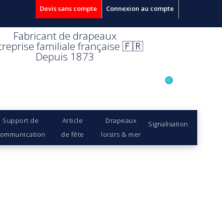
Devis sans compte
Connexion au compte
Fabricant de drapeaux
treprise familiale française 🇫🇷
Depuis 1873
0
Support de
Article
Drapeaux
Signalisation
ommunication
de fête
loisirs & mer