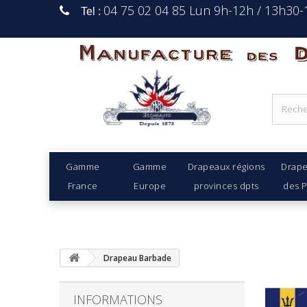
04 75 02 04 85 Lun 9h-12h / 13h30
Tel :
Manufacture Des D
Gamme
Gamme
Drapeaux régions
Drap
France
Europe
provinces dpts
des 
Drapeau Barbade
INFORMATIONS