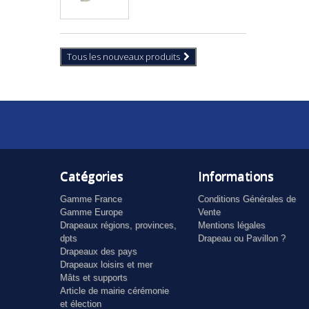
Tous les nouveaux produits
Catégories
Informations
Gamme France
Conditions Générales de
Gamme Europe
Vente
Drapeaux régions, provinces,
Mentions légales
dpts
Drapeau ou Pavillon ?
Drapeaux des pays
Drapeaux loisirs et mer
Mâts et supports
Article de mairie cérémonie
et élection