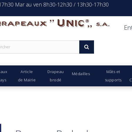
-17h30 Mar au ven 8h30-12h30 / 13h30-17h30
rapeaux Unic s.a.
En
eaux
Article
Drapeau
Mâts et
Médailles
Pays
de Mairie
brodé
supports
C