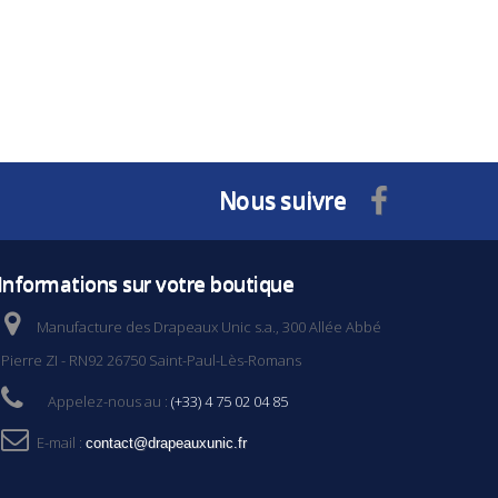
Nous suivre
Informations sur votre boutique
Manufacture des Drapeaux Unic s.a., 300 Allée Abbé
Pierre ZI - RN92 26750 Saint-Paul-Lès-Romans
Appelez-nous au :
(+33) 4 75 02 04 85
E-mail :
contact@drapeauxunic.fr