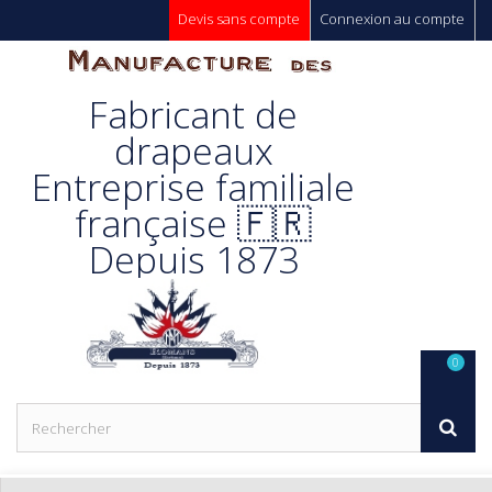
Devis sans compte
Connexion au compte
Manufacture
Fabricant de
Des
drapeaux
Entreprise familiale
Drapeaux
française 🇫🇷
Depuis 1873
Unic s.a.
0