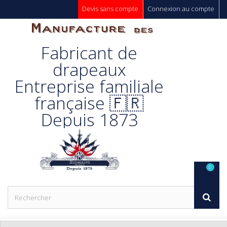
Devis sans compte
Connexion au compte
Manufacture
Fabricant de
Des
drapeaux
Entreprise familiale
Drapeaux
française 🇫🇷
Depuis 1873
Unic s.a.
0