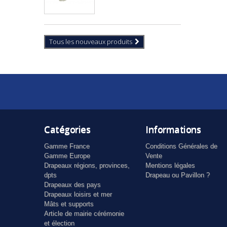
Tous les nouveaux produits
Catégories
Informations
Gamme France
Conditions Générales de
Gamme Europe
Vente
Drapeaux régions, provinces,
Mentions légales
dpts
Drapeau ou Pavillon ?
Drapeaux des pays
Drapeaux loisirs et mer
Mâts et supports
Article de mairie cérémonie
et élection