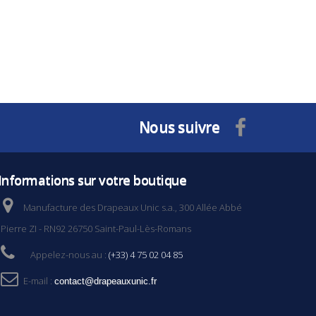
Nous suivre
Informations sur votre boutique
Manufacture des Drapeaux Unic s.a., 300 Allée Abbé
Pierre ZI - RN92 26750 Saint-Paul-Lès-Romans
Appelez-nous au :
(+33) 4 75 02 04 85
E-mail :
contact@drapeauxunic.fr