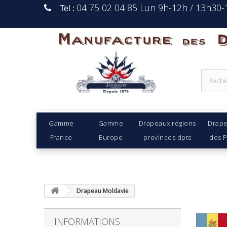
04 75 02 04 85 Lun 9h-12h / 13h30
Tel :
Manufacture Des D
Gamme
Gamme
Drapeaux régions
Drap
France
Europe
provinces dpts
des 
Drapeau Moldavie
INFORMATIONS