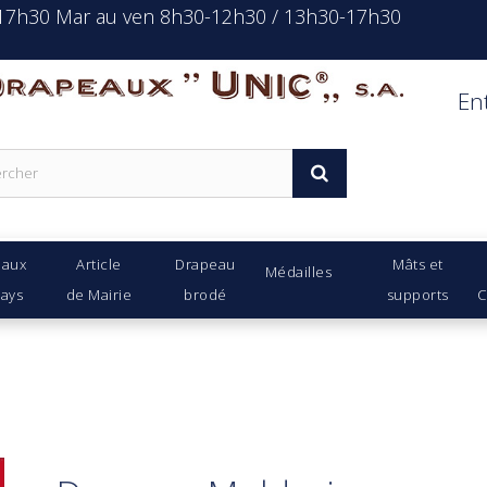
-17h30 Mar au ven 8h30-12h30 / 13h30-17h30
rapeaux Unic s.a.
En
eaux
Article
Drapeau
Mâts et
Médailles
Pays
de Mairie
brodé
supports
C