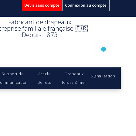
Devis sans compte
Connexion au compte
Fabricant de drapeaux
treprise familiale française 🇫🇷
Depuis 1873
0
Support de
Article
Drapeaux
Signalisation
ommunication
de fête
loisirs & mer