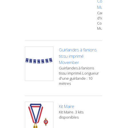
Conseiller
Municipal
Carte
d'identité
Conseiller
Municipal
Guirlandes à fanions
tissu imprimé
Movember
Guirlandes à fanions
tissu imprimé.Longueur
d'une guirlande : 10
mètres
Kit Maire
Kit Maire. 3 kits
disponibles