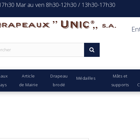
-17h30 Mar au ven 8h30-12h30 / 13h30-17h30
rapeaux Unic s.a.
En
eaux
Article
Drapeau
Mâts et
Médailles
Pays
de Mairie
brodé
supports
C