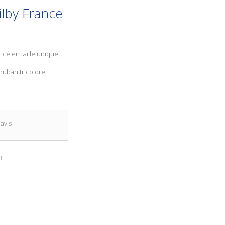
ilby France
ncé en taille unique,
 ruban tricolore.
avis
i