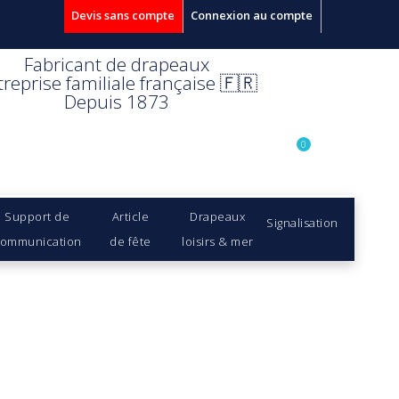
Devis sans compte
Connexion au compte
Fabricant de drapeaux
treprise familiale française 🇫🇷
Depuis 1873
0
Support de
Article
Drapeaux
Signalisation
ommunication
de fête
loisirs & mer