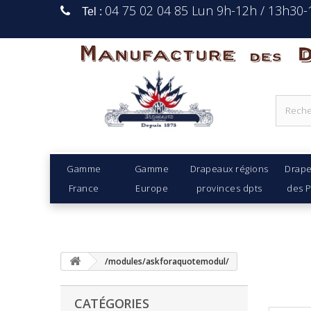
04 75 02 04 85 Lun 9h-12h / 13h30
Tel :
Manufacture Des D
Gamme
Gamme
Drapeaux régions
Drap
France
Europe
provinces dpts
des 
/modules/askforaquotemodul/
CATÉGORIES