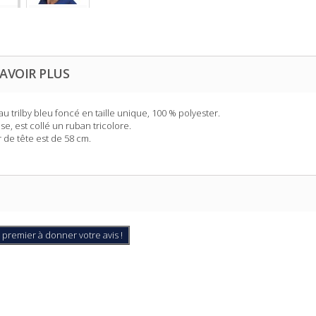
AVOIR PLUS
u trilby bleu foncé en taille unique, 100 % polyester.
se, est collé un ruban tricolore.
r de tête est de 58 cm.
 premier à donner votre avis !