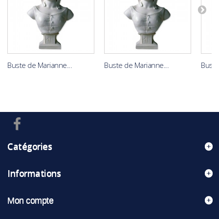
Buste de Marianne...
Buste de Marianne...
Buste
Catégories
Informations
Mon compte