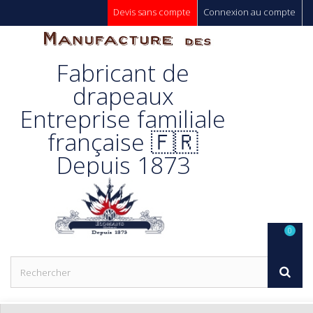
Devis sans compte
Connexion au compte
Manufacture
Fabricant de
Des
drapeaux
Entreprise familiale
Drapeaux
française 🇫🇷
Depuis 1873
Unic s.a.
0