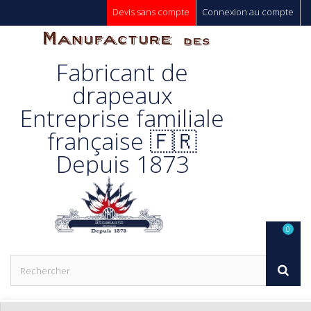
Devis sans compte
Connexion au compte
Manufacture
Fabricant de
Des
drapeaux
Entreprise familiale
Drapeaux
française 🇫🇷
Depuis 1873
Unic s.a.
0