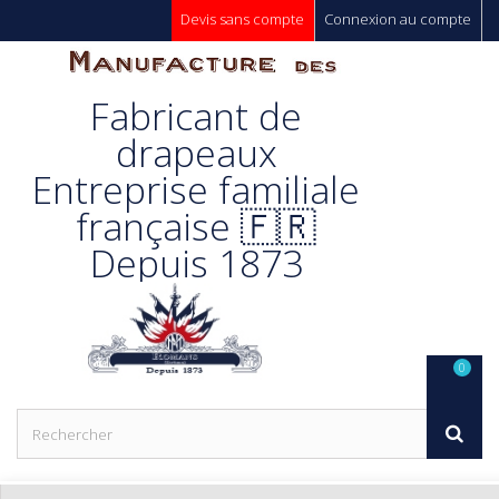
Devis sans compte
Connexion au compte
Manufacture
Fabricant de
Des
drapeaux
Entreprise familiale
Drapeaux
française 🇫🇷
Depuis 1873
Unic s.a.
0