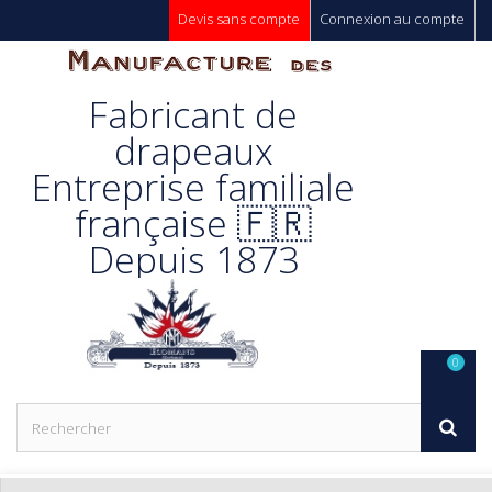
Devis sans compte
Connexion au compte
Manufacture
Fabricant de
Des
drapeaux
Entreprise familiale
Drapeaux
française 🇫🇷
Depuis 1873
Unic s.a.
0