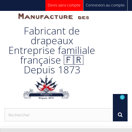
Devis sans compte
Connexion au compte
Manufacture
Fabricant de
Des
drapeaux
Entreprise familiale
Drapeaux
française 🇫🇷
Depuis 1873
Unic s.a.
0