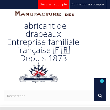
Devis sans compte
Connexion au compte
Manufacture
Fabricant de
Des
drapeaux
Entreprise familiale
Drapeaux
française 🇫🇷
Depuis 1873
Unic s.a.
0