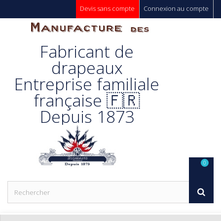
Devis sans compte
Connexion au compte
Manufacture
Fabricant de
Des
drapeaux
Entreprise familiale
Drapeaux
française 🇫🇷
Depuis 1873
Unic s.a.
0