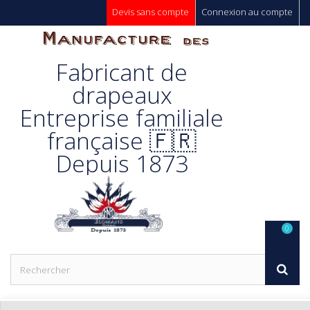
Devis sans compte
Connexion au compte
Manufacture
Fabricant de
Des
drapeaux
Entreprise familiale
Drapeaux
française 🇫🇷
Depuis 1873
Unic s.a.
0