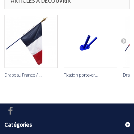
ARTICLES À DÉCOUVRIR
Drapeau France / ...
Fixation porte-dr...
Drape
Catégories