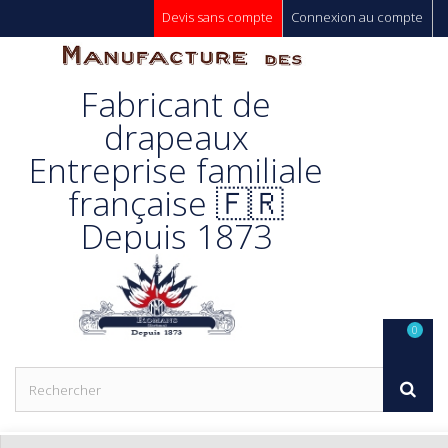
Devis sans compte
Connexion au compte
Manufacture
Fabricant de
Des
drapeaux
Entreprise familiale
Drapeaux
française 🇫🇷
Depuis 1873
Unic s.a.
0