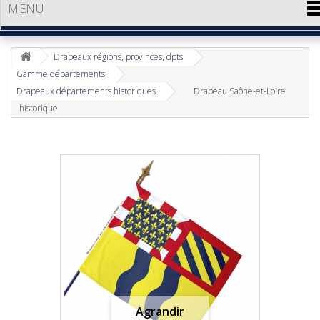
MENU
Drapeaux régions, provinces, dpts
Gamme départements
Drapeaux départements historiques
Drapeau Saône-et-Loire
historique
Agrandir