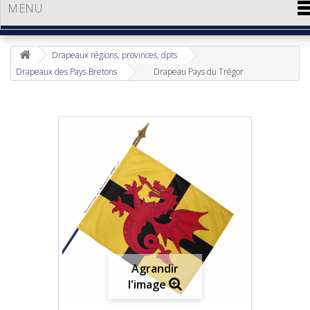
MENU
Drapeaux régions, provinces, dpts
Drapeaux des Pays Bretons
Drapeau Pays du Trégor
Agrandir
l'image