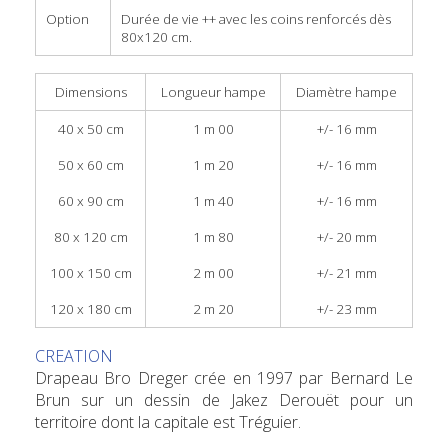
Option
Durée de vie ++ avec les coins renforcés dès
80x120 cm.
Dimensions
Longueur hampe
Diamètre hampe
40 x 50 cm
1 m 00
+/- 16 mm
50 x 60 cm
1 m 20
+/- 16 mm
60 x 90 cm
1 m 40
+/- 16 mm
80 x 120 cm
1 m 80
+/- 20 mm
100 x 150 cm
2 m 00
+/- 21 mm
120 x 180 cm
2 m 20
+/- 23 mm
CREATION
Drapeau Bro Dreger crée en 1997 par Bernard Le
Brun sur un dessin de Jakez Derouët pour un
territoire dont la capitale est Tréguier.