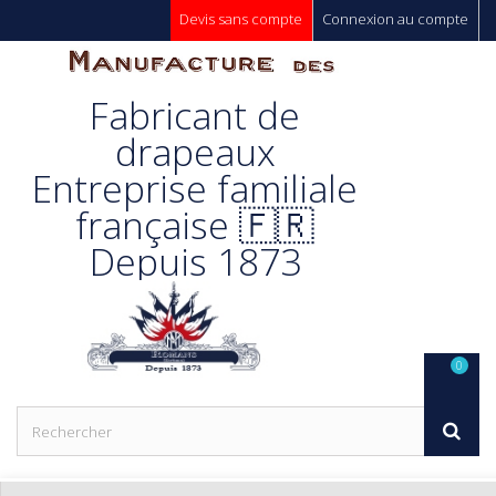
Devis sans compte
Connexion au compte
Manufacture
Fabricant de
Des
drapeaux
Entreprise familiale
Drapeaux
française 🇫🇷
Depuis 1873
Unic s.a.
0