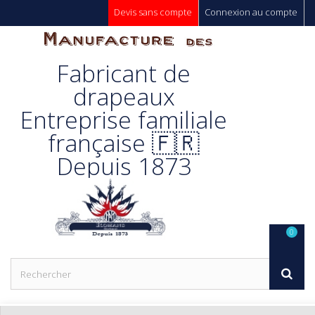
Devis sans compte
Connexion au compte
Manufacture
Fabricant de
Des
drapeaux
Entreprise familiale
Drapeaux
française 🇫🇷
Depuis 1873
Unic s.a.
0