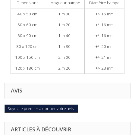
Dimensions
Longueur hampe
Diamètre hampe
40 x 50 cm
1 m 00
+/- 16 mm
50 x 60 cm
1 m 20
+/- 16 mm
60 x 90 cm
1 m 40
+/- 16 mm
80 x 120 cm
1 m 80
+/- 20 mm
100 x 150 cm
2 m 00
+/- 21 mm
120 x 180 cm
2 m 20
+/- 23 mm
AVIS
Soyez le premier à donner votre avis !
ARTICLES À DÉCOUVRIR