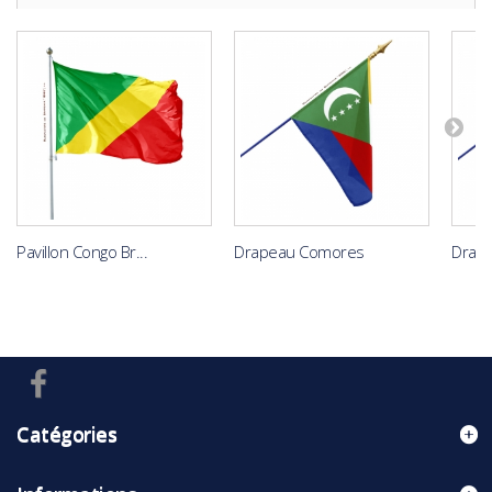
Pavillon Congo Br...
Drapeau Comores
Drap
Catégories