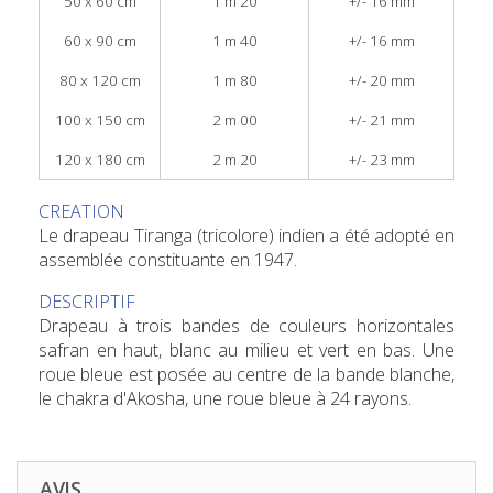
50 x 60 cm
1 m 20
+/- 16 mm
60 x 90 cm
1 m 40
+/- 16 mm
80 x 120 cm
1 m 80
+/- 20 mm
100 x 150 cm
2 m 00
+/- 21 mm
120 x 180 cm
2 m 20
+/- 23 mm
CREATION
Le drapeau Tiranga (tricolore) indien a été adopté en
assemblée constituante en 1947.
DESCRIPTIF
Drapeau à trois bandes de couleurs horizontales
safran en haut, blanc au milieu et vert en bas. Une
roue bleue est posée au centre de la bande blanche,
le chakra d'Akosha, une roue bleue à 24 rayons.
AVIS