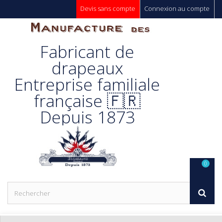
Devis sans compte
Connexion au compte
Manufacture
Fabricant de
Des
drapeaux
Entreprise familiale
Drapeaux
française 🇫🇷
Depuis 1873
Unic s.a.
0