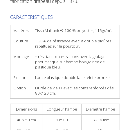
fabrication drapeau depuis 1873.
CARACTERISTIQUES
Matières
Tissu Maillunic® 100 % polyester, 115gr/m².
Couture
+ 30% de résistance avec la double piqûres
rabattues sur le pourtour.
Montage
+ résistant toutes saisons avec l'agrafage
pneumatique sur hampe bois gainée de
plastique bleu.
Finition
Lance plastique double face teinte bronze.
Option
Durée de vie ++ avec les coins renforcés dès
80x120 cm.
Dimensions
Longueur hampe
Diamètre hampe
40 x 50 cm
1 m 00
+/- 16 mm