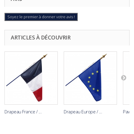
Soyez le premier à donner votre avis !
ARTICLES À DÉCOUVRIR
Drapeau France / ...
Drapeau Europe / ...
Pavill