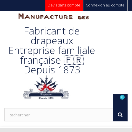
Devis sans compte
Connexion au compte
Manufacture
Fabricant de
Des
drapeaux
Entreprise familiale
Drapeaux
française 🇫🇷
Depuis 1873
Unic s.a.
0