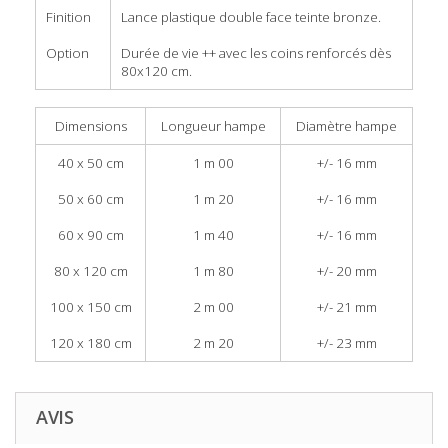
Finition
Lance plastique double face teinte bronze.
Option
Durée de vie ++ avec les coins renforcés dès
80x120 cm.
Dimensions
Longueur hampe
Diamètre hampe
40 x 50 cm
1 m 00
+/- 16 mm
50 x 60 cm
1 m 20
+/- 16 mm
60 x 90 cm
1 m 40
+/- 16 mm
80 x 120 cm
1 m 80
+/- 20 mm
100 x 150 cm
2 m 00
+/- 21 mm
120 x 180 cm
2 m 20
+/- 23 mm
AVIS