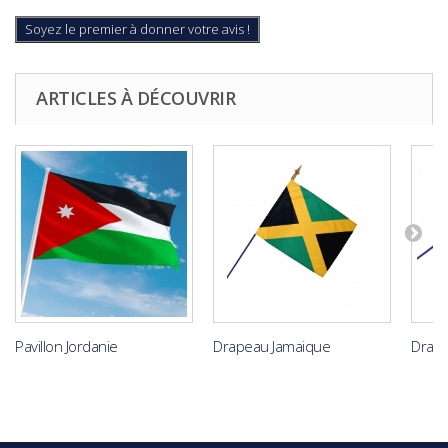
Soyez le premier à donner votre avis !
ARTICLES À DÉCOUVRIR
Pavillon Jordanie
Drapeau Jamaique
Drape