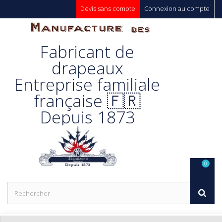
Devis sans compte
Connexion au compte
Manufacture
Fabricant de
Des
drapeaux
Entreprise familiale
Drapeaux
française 🇫🇷
Depuis 1873
Unic s.a.
0