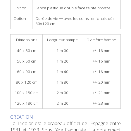
Finition
Lance plastique double face teinte bronze.
Option
Durée de vie ++ avec les coins renforcés dès
80x120 cm.
Dimensions
Longueur hampe
Diamètre hampe
40 x 50 cm
1 m 00
+/- 16 mm
50 x 60 cm
1 m 20
+/- 16 mm
60 x 90 cm
1 m 40
+/- 16 mm
80 x 120 cm
1 m 80
+/- 20 mm
100 x 150 cm
2 m 00
+/- 21 mm
120 x 180 cm
2 m 20
+/- 23 mm
CREATION
La Tricolor est le drapeau officiel de l'Espagne entre
1931 et 1939. Sous l'ère franquiste, il a notamment