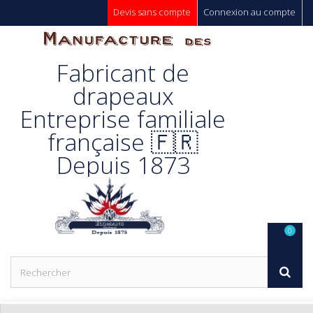
Devis sans compte
Connexion au compte
Manufacture
Fabricant de
Des
drapeaux
Entreprise familiale
Drapeaux
française 🇫🇷
Depuis 1873
Unic s.a.
0