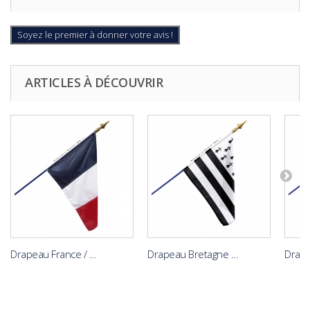
Soyez le premier à donner votre avis !
ARTICLES À DÉCOUVRIR
Drapeau France / ...
Drapeau Bretagne ...
Drap