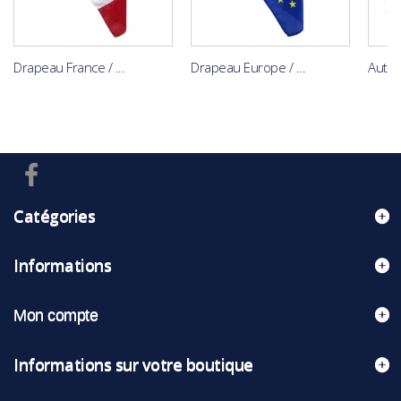
Drapeau France / ...
Drapeau Europe / ...
Autoco
Catégories
Informations
Mon compte
Informations sur votre boutique