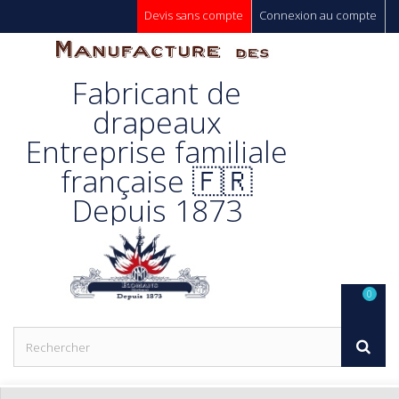
Devis sans compte
Connexion au compte
Manufacture
Fabricant de
Des
drapeaux
Entreprise familiale
Drapeaux
française 🇫🇷
Depuis 1873
Unic s.a.
0