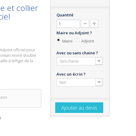
e et collier
ciel
Quantité
Maire ou Adjoint ?
Maire
Adjoint
Adjoint officiel
pour
Avec ou sans chaine ?
ttoman moiré double.
le à leffigie de la
Sans chaine
Avec un écrin ?
Non
avis
Ajouter au devis
i