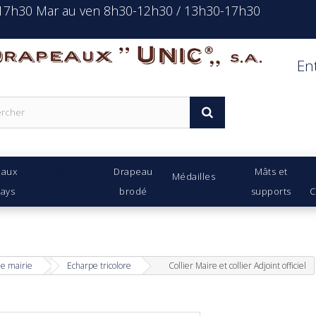
-17h30 Mar au ven 8h30-12h30 / 13h30-17h30
rapeaux Unic s.a.
En
eaux
Article
Drapeau
Mâts et
Médailles
Pays
de Mairie
brodé
supports
C
de mairie
Echarpe tricolore
Collier Maire et collier Adjoint officiel