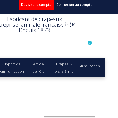
Devis sans compte
Connexion au compte
Fabricant de drapeaux
treprise familiale française 🇫🇷
Depuis 1873
0
Support de
Article
Drapeaux
Signalisation
ommunication
de fête
loisirs & mer