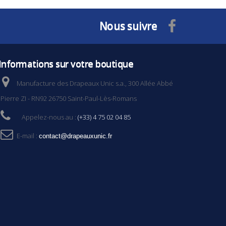
Nous suivre
Informations sur votre boutique
Manufacture des Drapeaux Unic s.a., 300 Allée Abbé
Pierre ZI - RN92 26750 Saint-Paul-Lès-Romans
Appelez-nous au :
(+33) 4 75 02 04 85
E-mail :
contact@drapeauxunic.fr