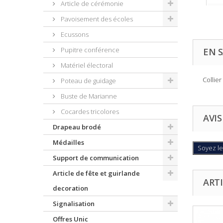
Article de cérémonie
Pavoisement des écoles
Ecussons
Pupitre conférence
EN S
Matériel électoral
Collier
Poteau de guidage
Buste de Marianne
Cocardes tricolores
AVIS
Drapeau brodé
Médailles
Soyez le
Support de communication
Article de fête et guirlande
ARTI
decoration
Signalisation
Offres Unic