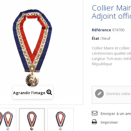
Collier Mair
Adjoint offi
Référence
974700
État :
Neuf
Collier Maire et collier 
cérémonies qualité o
Largeur 7cm avec médail
République
Agrandir l'image
Donnez votre 
Envoyer à un am
Imprimer