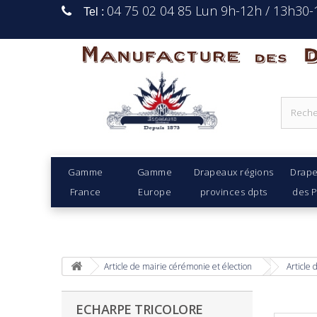
04 75 02 04 85 Lun 9h-12h / 13h30
Tel :
Manufacture Des D
Gamme
Gamme
Drapeaux régions
Drap
France
Europe
provinces dpts
des 
Article de mairie cérémonie et élection
Article 
ECHARPE TRICOLORE