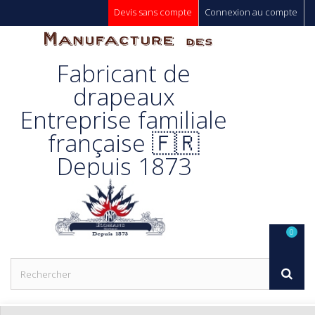
Devis sans compte
Connexion au compte
Manufacture
Fabricant de
Des
drapeaux
Entreprise familiale
Drapeaux
française 🇫🇷
Depuis 1873
Unic s.a.
0