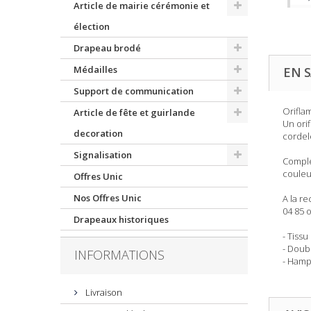
Article de mairie cérémonie et
élection
Drapeau brodé
Médailles
EN S
Support de communication
Orifla
Article de fête et guirlande
Un ori
decoration
cordel
Signalisation
Complé
couleu
Offres Unic
Nos Offres Unic
A la r
04 85 
Drapeaux historiques
- Tissu
- Doub
INFORMATIONS
- Hamp
Livraison