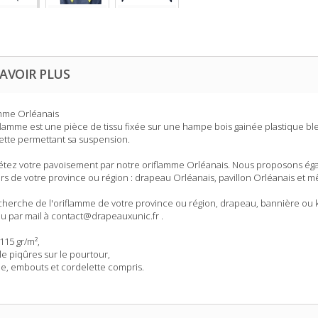
AVOIR PLUS
mme Orléanais
flamme est une pièce de tissu fixée sur une hampe bois gainée plastique 
ette permettant sa suspension.
tez votre pavoisement par notre oriflamme Orléanais. Nous proposons éga
rs de votre province ou région : drapeau Orléanais, pavillon Orléanais et
echerche de l'oriflamme de votre province ou région, drapeau, bannière o
ou par mail à contact@drapeauxunic.fr .
 115 gr/m²,
le piqûres sur le pourtour,
e, embouts et cordelette compris.