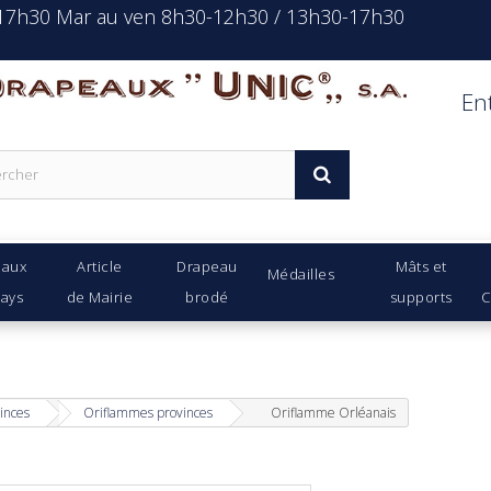
-17h30 Mar au ven 8h30-12h30 / 13h30-17h30
rapeaux Unic s.a.
En
eaux
Article
Drapeau
Mâts et
Médailles
Pays
de Mairie
brodé
supports
C
inces
Oriflammes provinces
Oriflamme Orléanais