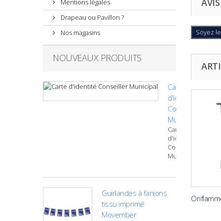
AVIS
Mentions légales
Drapeau ou Pavillon ?
Soyez le
Nos magasins
NOUVEAUX PRODUITS
ARTI
Carte
d'identité
Conseiller
Municipal
Carte
d'identité
Conseiller
Municipal
Guirlandes à fanions
Oriflamm
tissu imprimé
Movember