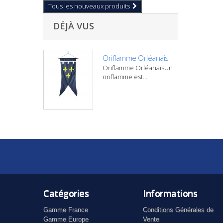
Tous les nouveaux produits
DÉJÀ VUS
Oriflamme Orléanais
Oriflamme OrléanaisUn
oriflamme est...
Catégories
Informations
Gamme France
Conditions Générales de
Gamme Europe
Vente