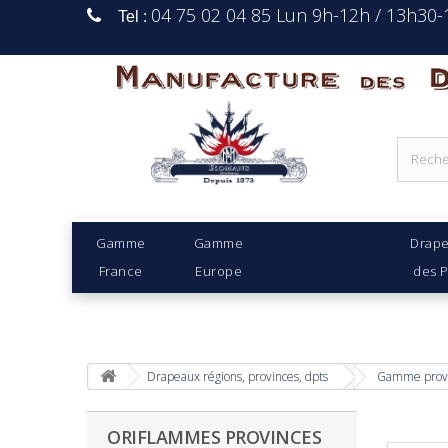
04 75 02 04 85 Lun 9h-12h / 13h30
Tel :
Manufacture Des D
Gamme
Gamme
Drapeaux régions
Drap
France
Europe
provinces dpts
des 
Drapeaux régions, provinces, dpts
Gamme prov
ORIFLAMMES PROVINCES