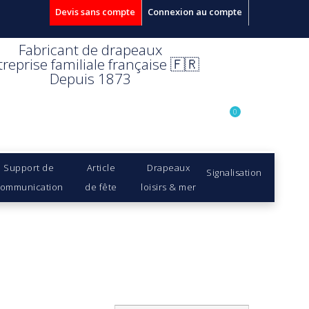
Devis sans compte
Connexion au compte
Fabricant de drapeaux
treprise familiale française 🇫🇷
Depuis 1873
0
Support de
Article
Drapeaux
Signalisation
ommunication
de fête
loisirs & mer