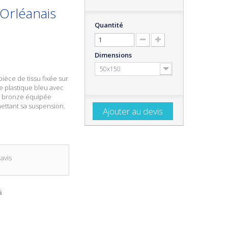
Orléanais
Quantité
Dimensions
50x150
ièce de tissu fixée sur
 plastique bleu avec
e bronze équipée
ettant sa suspension.
Ajouter au devis
avis
i