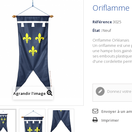
Oriflamme 
Référence
3025
État :
Neuf
Oriflamme Orléanais
Un oriflamme est une p
une hampe bois gainée
ses embouts plastiqu
d'une cordelette perm
Donnez votre 
Agrandir l'image
Envoyer à un am
Imprimer