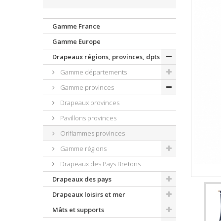
Gamme France
Gamme Europe
Drapeaux régions, provinces, dpts
Gamme départements
Gamme provinces
Drapeaux provinces
Pavillons provinces
Oriflammes provinces
Gamme régions
Drapeaux des Pays Bretons
Drapeaux des pays
Drapeaux loisirs et mer
Mâts et supports