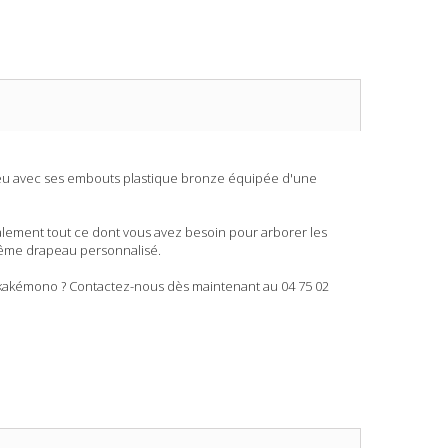
bleu avec ses embouts plastique bronze équipée d'une
lement tout ce dont vous avez besoin pour arborer les
 même drapeau personnalisé.
u kakémono ? Contactez-nous dès maintenant au 04 75 02