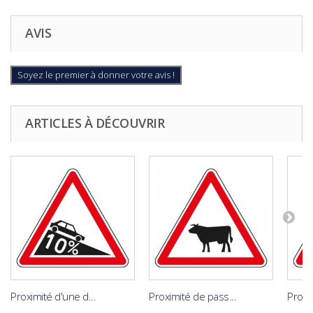
AVIS
Soyez le premier à donner votre avis !
ARTICLES À DÉCOUVRIR
Proximité d'une d...
Proximité de pass...
Proxi