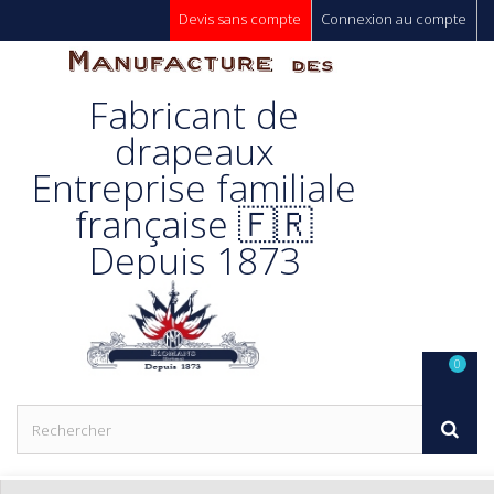
Devis sans compte
Connexion au compte
Manufacture
Fabricant de
Des
drapeaux
Entreprise familiale
Drapeaux
française 🇫🇷
Depuis 1873
Unic s.a.
0